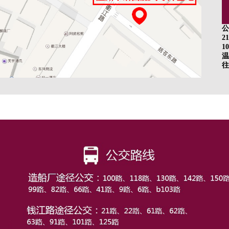
公
2
10
温
往