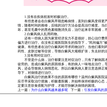
1.没有在疾病初发时积极治疗。
有些患者会在白癜风早期忽略病情，直到白癜风变得更严
情，随着时间的推移，后续的治疗方法会提高治疗难度。当
坏，甚至毛囊中的黑色素细胞消失后，治疗起来非常困难，
2.白癜风病人乱用药物。
还有一些病人因为家里经济实力不是很好，担心治疗费用
偏方进行治疗。在没有正规医院医生的指导下，“民间偏方”
健康。有些患者在治疗白癜风时寻求药物治疗。当他们看到
药性、皮肤过敏等症状，导致白癜风大规模扩张，失去好的
3.没有用对症治疗。
不管是什么病，治疗都要注意对症治疗，只有了解病因才
徒劳的。造成白癜风的原因很多，有的病人一味地去治疗，
风，还会导致病人病情恶化。所以白癜风病人要注意选择正
导下，对病情进行治疗。
白癜风治疗的效果不佳的原因有哪些？
温州白癜风医院
应尽早采取治疗措施，积极遵医嘱，并始终保持积极的心态
定要注意饮食搭配与护理，才能尽快解决病情的困境。
上一篇：
为什么白癜风越来越多呢
下一篇：
引发白癜风的