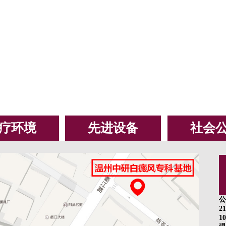
疗环境
先进设备
社会
公
2
10