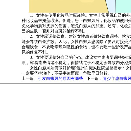
1、女性在使用化妆品时应谨慎。女性非常重视自己的外
种化妆品来掩盖瑕疵。但是，患上白癜风后，化妆品的使用
免化学物质对皮肤的伤害，避免白癜风的加重。还有，化妆
己的皮肤，否则对白斑的治疗不利。
2、女性应调整饮食。建议女性患者做好饮食调整。饮食
能会导致白斑扩散。因此，女性白癜风患者除了要及时接受治
合理饮食，不要吃辛辣刺激性的食物，也不要吃一些护发产
风的修复不利。
3、女性要调整好自己的心态。建议女性患者要调整好自
溃，容易造成情绪不稳定，但情绪过于不稳定会导致内分泌
女性白癜风如何做好护理?
温州白癜风医院温馨提示：女
一定要坚持治疗，不要半途而废，争取早日好转。
上一篇：
引发白癜风的原因有哪些
下一篇：
青少年患白癜