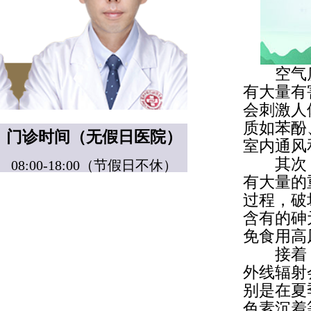
空气质
有大量有
会刺激人
质如苯酚
门诊时间（无假日医院）
室内通风
其次，
08:00-18:00（节假日不休）
有大量的
过程，破
含有的砷
免食用高
接着，
外线辐射
别是在夏
色素沉着