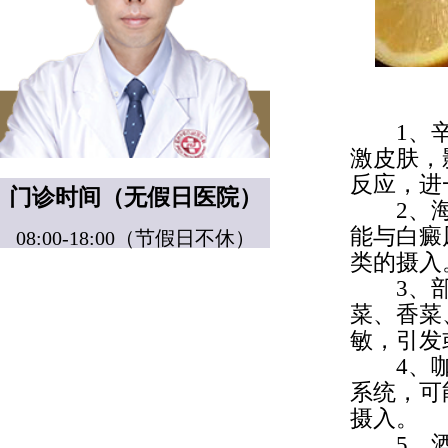
1、辛辣
激皮肤，
反应，进
门诊时间（无假日医院）
2、海鲜
能与白癜
08:00-18:00（节假日不休）
类的摄入
3、部分
菜、香菜
敏，引发
4、咖啡
系统，可
摄入。
5、酒精