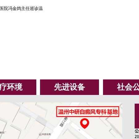
兴医院冯金鸽主任巡诊温
疗环境
先进设备
社会
公
2