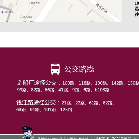
10
温
往